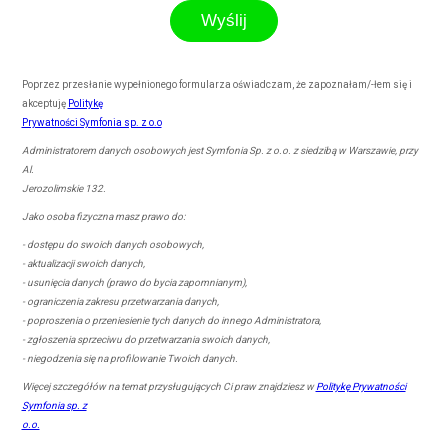
Poprzez przesłanie wypełnionego formularza oświadczam, że zapoznałam/-łem się i
akceptuję
Politykę
Prywatności Symfonia sp. z o.o
Administratorem danych osobowych jest Symfonia Sp. z o.o. z siedzibą w Warszawie, przy
Al.
Jerozolimskie 132.
Jako osoba fizyczna masz prawo do:
- dostępu do swoich danych osobowych,
- aktualizacji swoich danych,
- usunięcia danych (prawo do bycia zapomnianym),
- ograniczenia zakresu przetwarzania danych,
- poproszenia o przeniesienie tych danych do innego Administratora,
- zgłoszenia sprzeciwu do przetwarzania swoich danych,
- niegodzenia się na profilowanie Twoich danych.
Więcej szczegółów na temat przysługujących Ci praw znajdziesz w
Politykę Prywatności
Symfonia sp. z
o.o.